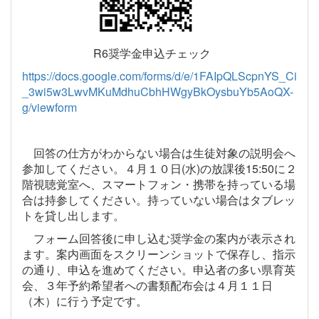
R6奨学金申込チェック
https://docs.google.com/forms/d/e/1FAIpQLScpnYS_Ci
_3wi5w3LwvMKuMdhuCbhHWgyBkOysbuYb5AoQX-
g/viewform
回答の仕方がわからない場合は生徒対象の説明会へ
参加してください。４月１０日(水)の放課後15:50に２
階視聴覚室へ、スマートフォン・携帯を持っている場
合は持参してください。持っていない場合はタブレッ
トを貸し出します。
フォーム回答後に申し込む奨学金の案内が表示され
ます。案内画面をスクリーンショットで保存し、指示
の通り、申込を進めてください。申込者の多い県育英
会、３年予約希望者への書類配布会は４月１１日
（木）に行う予定です。