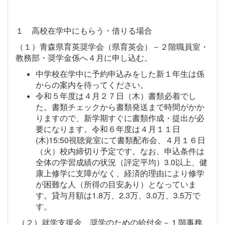
１ 高校在学中にもらう・借りる場合
（１）青森県育英奨学会（県育英会）－２階職員室・
教務部・奨学金係へ４月に申し込む。
中学校在学中に予約申込みをした新１年生は係
からの案内を待ってください。
令和５年度は４月２７日（木）書類必着でし
た。書類チェックから書類発送まで時間がかか
りますので、新学期すぐに書類作成・提出が必
要になります。令和６年度は４月１１日
(木)15:50視聴覚室にて書類配布会、４月１６日
（火）校内締切り予定です。なお、申込条件は
全体の学習成績の状況（評定平均）3.0以上、健
康上修学に支障がなく、経済的理由により修学
が困難な人（所得の目安あり）となっていま
す。貸与月額は1.8万、2.3万、3.0万、3.5万で
す。
（２）就学支援金、奨学のための給付金－１階事務