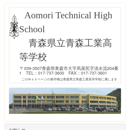
Aomori Technical High
School
青森県立青森工業高
等学校
〒039-3507青森県青森市大字馬屋尻字清水流204番
1 TEL：017-737-3600 FAX：017-737-3601
このＷｅｂページの著作権は青森県立青森工業高等学校に属します
お知らせ