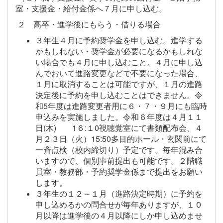
室・支援金・給付金係へ７月に申し込む。
２ 高卒・進学後にもらう・借りる場合
３年生４月に予約奨学金を申し込む。進学する
かもしれない・奨学金が必要になるかもしれな
い場合でも４月に申し込むこと。４月に申し込
んでおいて進路変更などで不要になった場合、
１月に取消することは可能ですが、１月の進路
決定後に予約を申し込むことはできません。令
和5年度は進路変更者用に６・７・９月にも臨時
申込みを実施しました。令和６年度は４月１１
日(木) 1６:１0視聴覚室にて書類配布会、４
月２３日（火）15:50多目的ホール・玄関前にて
一斉点検（校内締切り）予定です。毎年混み合
いますので、個別事前提出も可能です。２階職
員室・教務部・予約奨学金係まで提出をお願い
します。
３年生の１２～１月（進路決定時期）に予約を
申し込めるかの問合せが毎年ありますが、１０
月以降は進学後の４月以降にしか申し込めませ