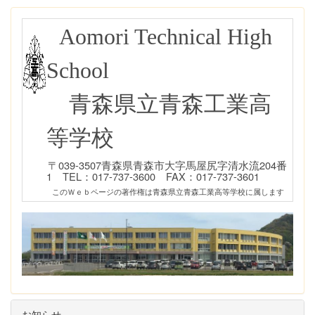
Aomori Technical High
School
青森県立青森工業高
等学校
〒039-3507青森県青森市大字馬屋尻字清水流204番
1 TEL：017-737-3600 FAX：017-737-3601
このＷｅｂページの著作権は青森県立青森工業高等学校に属します
お知らせ