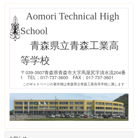
Aomori Technical High
School
青森県立青森工業高
等学校
〒039-3507青森県青森市大字馬屋尻字清水流204番
1 TEL：017-737-3600 FAX：017-737-3601
このＷｅｂページの著作権は青森県立青森工業高等学校に属します
お知らせ