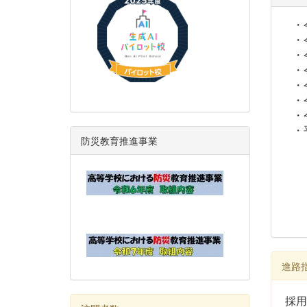
・令
・令
・令
・令
・令
・令
・令
・平
防災教育推進事業
進路
採用