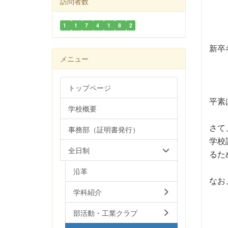
訪問者数
1
1
7
4
1
8
2
新卒
メニュー
トップページ
平素
学校概要
さて
事務部（証明書発行）
学校
全日制
るた
沿革
なお
学科紹介
部活動・工業クラブ