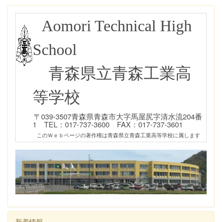
Aomori Technical High
School
青森県立青森工業高
等学校
〒039-3507青森県青森市大字馬屋尻字清水流204番
1 TEL：017-737-3600 FAX：017-737-3601
このＷｅｂページの著作権は青森県立青森工業高等学校に属します
新着情報