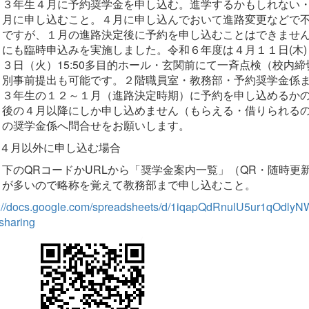
３年生４月に予約奨学金を申し込む。進学するかもしれない
月に申し込むこと。４月に申し込んでおいて進路変更などで
ですが、１月の進路決定後に予約を申し込むことはできません
にも臨時申込みを実施しました。令和６年度は４月１１日(木)
３日（火）15:50多目的ホール・玄関前にて一斉点検（校内
別事前提出も可能です。２階職員室・教務部・予約奨学金係
３年生の１２～１月（進路決定時期）に予約を申し込めるか
後の４月以降にしか申し込めません（もらえる・借りられる
の奨学金係へ問合せをお願いします。
４月以外に申し込む場合
下のQRコードかURLから「奨学金案内一覧」（QR・随時
が多いので略称を覚えて教務部まで申し込むこと。
s://docs.google.com/spreadsheets/d/1iqapQdRnulU5ur1qOd
sharing