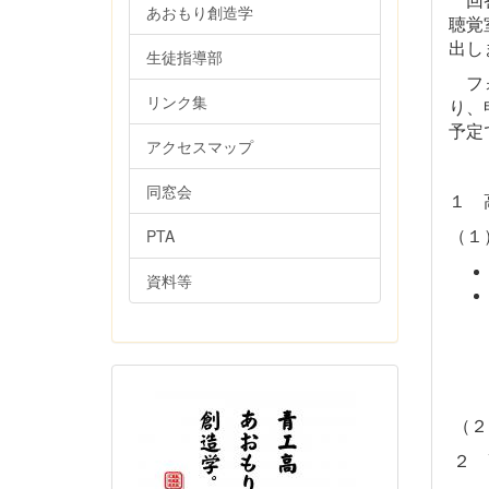
あおもり創造学
聴覚
出し
生徒指導部
フォ
リンク集
り、
アクセスマップ
同窓会
１ 
（１
PTA
資料等
（２
２ 