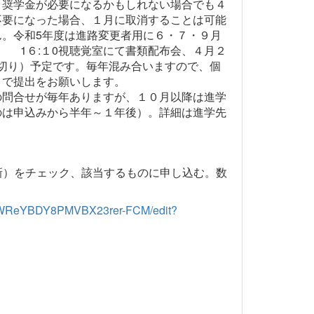
・奨学金が必要になるかもしれない場合でも４
不要になった場合、１月に取消することは可能
。令和5年度は進路変更者用に６・７・９月
 1６:１0視聴覚室にて書類配布会、４月２
締切り）予定です。毎年混み合いますので、個
まで提出をお願いします。
の問合せが毎年ありますが、１０月以降は進学
のは申込みから半年～１年後）。詳細は進学先
更新）をチェック、該当するものに申し込む。数
lyNWReYBDY8PMVBX23rer-FCM/edit?