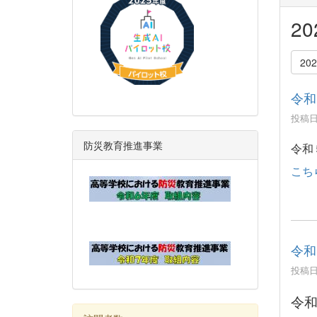
2
20
令和
投稿日時
防災教育推進事業
令和
こち
令和
投稿日時
令