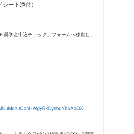
ドシート添付）
6 奨学金申込チェック」フォームへ移動し、
3LwvMKuMdhuCbhHWgyBkOysbuYb5AoQX-
４月１０日(水)の放課後15:50に２階視