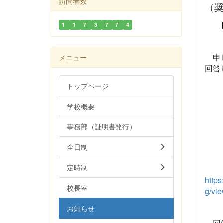
訪問者数
（
1
1
7
3
7
7
4
申し
メニュー
回答
トップページ
学校概要
事務部（証明書発行）
全日制
定時制
http
校長室
g/vi
お知らせ
回答