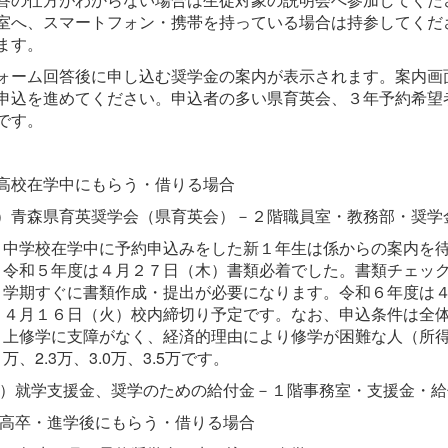
室へ、スマートフォン・携帯を持っている場合は持参してくだ
ます。
ーム回答後に申し込む奨学金の案内が表示されます。案内画
申込を進めてください。申込者の多い県育英会、３年予約希望
予定です。
高校在学中にもらう・借りる場合
）青森県育英奨学会（県育英会）－２階職員室・教務部・奨学
中学校在学中に予約申込みをした新１年生は係からの案内を
令和５年度は４月２７日（木）書類必着でした。書類チェッ
学期すぐに書類作成・提出が必要になります。令和６年度は４月１
４月１６日（火）校内締切り予定です。なお、申込条件は全体
上修学に支障がなく、経済的理由により修学が困難な人（所得
万、2.3万、3.0万、3.5万です。
）就学支援金、奨学のための給付金－１階事務室・支援金・給
高卒・進学後にもらう・借りる場合