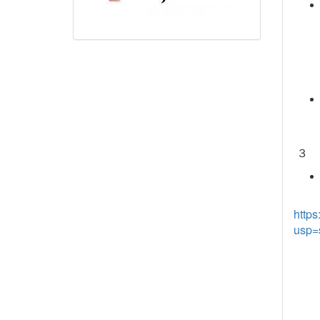
３ 
http
usp=