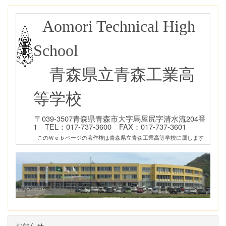
Aomori Technical High
School
青森県立青森工業高
等学校
〒039-3507青森県青森市大字馬屋尻字清水流204番
1 TEL：017-737-3600 FAX：017-737-3601
このＷｅｂページの著作権は青森県立青森工業高等学校に属します
お知らせ