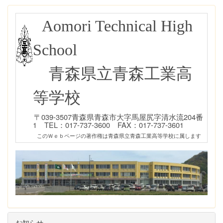
Aomori Technical High
School
青森県立青森工業高
等学校
〒039-3507青森県青森市大字馬屋尻字清水流204番
1 TEL：017-737-3600 FAX：017-737-3601
このＷｅｂページの著作権は青森県立青森工業高等学校に属します
お知らせ