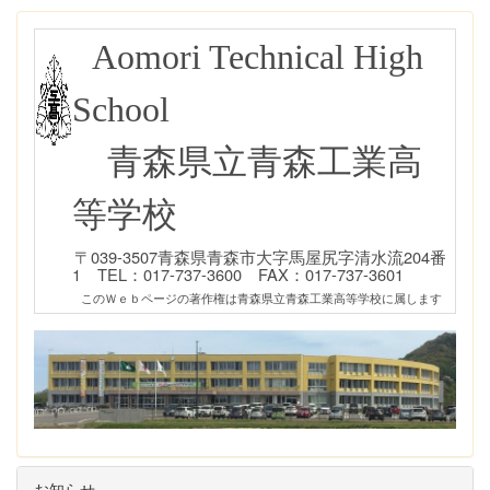
Aomori Technical High
School
青森県立青森工業高
等学校
〒039-3507青森県青森市大字馬屋尻字清水流204番
1 TEL：017-737-3600 FAX：017-737-3601
このＷｅｂページの著作権は青森県立青森工業高等学校に属します
お知らせ