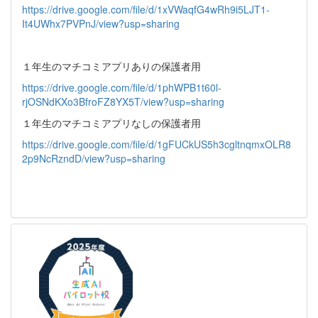
https://drive.google.com/file/d/1xVWaqfG4wRh9i5LJT1-
It4UWhx7PVPnJ/view?usp=sharing
１年生のマチコミアプリありの保護者用
https://drive.google.com/file/d/1phWPB1t60l-
rjOSNdKXo3BfroFZ8YX5T/view?usp=sharing
１年生のマチコミアプリなしの保護者用
https://drive.google.com/file/d/1gFUCkUS5h3cgltnqmxOLR8
2p9NcRzndD/view?usp=sharing