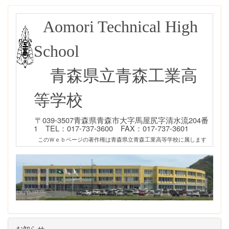
Aomori Technical High
School
青森県立青森工業高
等学校
〒039-3507青森県青森市大字馬屋尻字清水流204番
1 TEL：017-737-3600 FAX：017-737-3601
このＷｅｂページの著作権は青森県立青森工業高等学校に属します
お知らせ