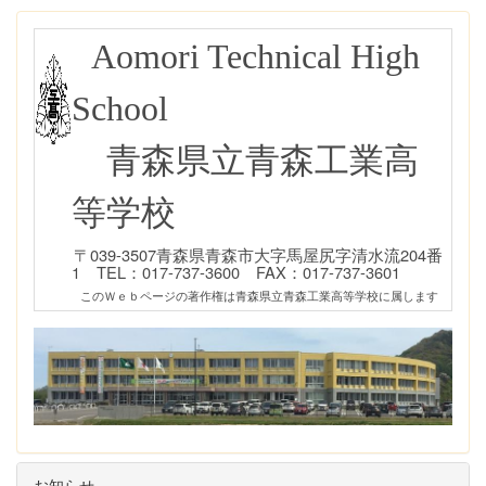
Aomori Technical High
School
青森県立青森工業高
等学校
〒039-3507青森県青森市大字馬屋尻字清水流204番
1 TEL：017-737-3600 FAX：017-737-3601
このＷｅｂページの著作権は青森県立青森工業高等学校に属します
お知らせ