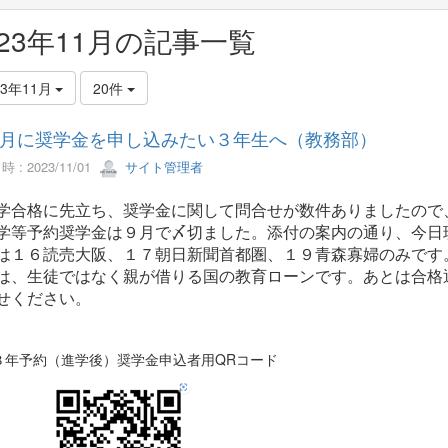
023年11月の記事一覧
23年11月
20件
月に奨学金を申し込みたい３年生へ（教務部）
 : 2023/11/01
サイト管理者
合格に先立ち、奨学金に関して問合せが数件ありましたので、
等予約奨学金は９月で〆切ました。添付の案内の通り、今日
は１６読売大阪、１７朝日新聞首都圏、１９青森寡婦のみです
、生徒ではなく親が借りる国の教育ローンです。あとは合格
せください。
予約（進学後）奨学金申込者用QRコード