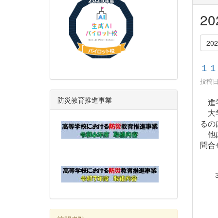
2
20
１１
投稿日時
防災教育推進事業
進学
大学
るの
他は
問合
３年