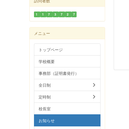
訪問者数
1
1
7
3
7
2
7
メニュー
トップページ
学校概要
事務部（証明書発行）
全日制
定時制
校長室
お知らせ