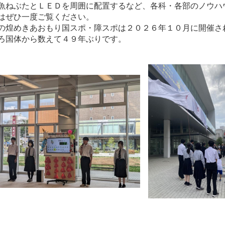
魚ねぶたとＬＥＤを周囲に配置するなど、各科・各部のノウハ
はぜひ一度ご覧ください。
煌めきあおもり国スポ・障スポは２０２６年１０月に開催さ
ろ国体から数えて４９年ぶりです。