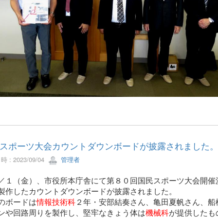
スポーツ大会カウントダウンボードが披露されました
 : 2023/09/04
管理者
１（金）、市役所本庁舎にて第８０回国民スポーツ大会開催
製作したカウントダウンボードが披露されました。
ボードは
情報技術科
２年・安部結奏さん、亀田夏帆さん、船
ンや回路周りを製作し、堅牢なきょう体は
機械科
が提供したも