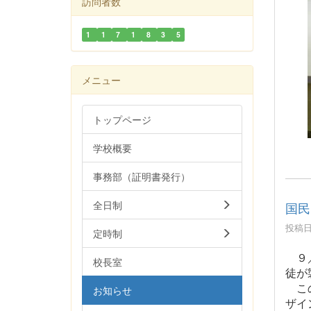
訪問者数
1
1
7
1
8
3
5
メニュー
トップページ
学校概要
事務部（証明書発行）
全日制
国民
投稿日時
定時制
９／
校長室
徒が
この
お知らせ
ザイ