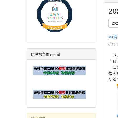
2
20
㈱青
投稿日時
防災教育推進事業
９／
ドロ
この
校を
がと