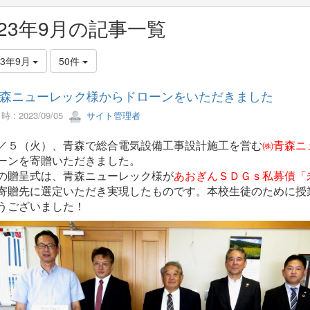
023年9月の記事一覧
23年9月
50件
森ニューレック様からドローンをいただきました
 : 2023/09/05
サイト管理者
５（火）、青森で総合電気設備工事設計施工を営む
㈱青森ニ
ーンを寄贈いただきました。
贈呈式は、青森ニューレック様が
あおぎんＳＤＧｓ私募債「
寄贈先に選定いただき実現したものです。本校生徒のために授
うございました！