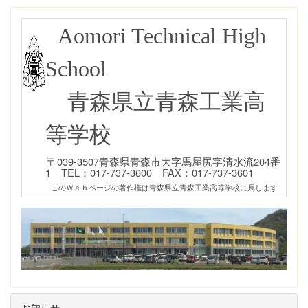
Aomori Technical High
School
青森県立青森工業高
等学校
〒039-3507青森県青森市大字馬屋尻字清水流204番
1 TEL：017-737-3600 FAX：017-737-3601
このＷｅｂページの著作権は青森県立青森工業高等学校に属します
お知らせ