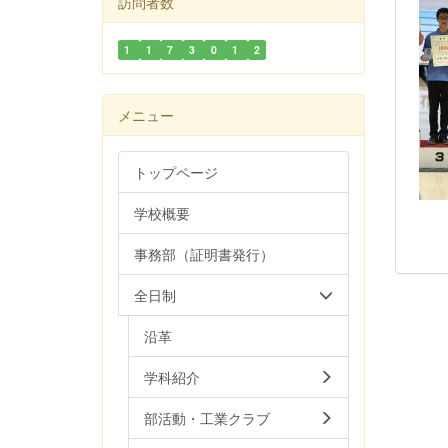
訪問者数
1
1
7
3
0
1
2
メニュー
トップページ
学校概要
事務部（証明書発行）
全日制
沿革
学科紹介
部活動・工業クラブ