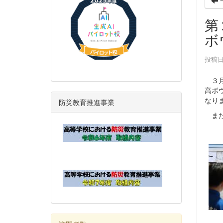
第
ボ
投稿日時
３月
高ボ
なり
防災教育推進事業
また