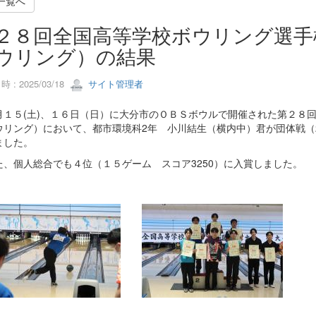
一覧へ
２８回全国高等学校ボウリング選手
ウリング）の結果
 : 2025/03/18
サイト管理者
１５(土)、１６日（日）に大分市のＯＢＳボウルで開催された第２８
ウリング）において、都市環境科2年 小川結生（横内中）君が団体戦（
ました。
、個人総合でも４位（１５ゲーム スコア3250）に入賞しました。