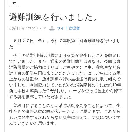
避難訓練を行いました。
投稿日時 : 2025/07/01
サイト管理者
６月２７日（金）、令和７年度第１回避難訓練を行いまし
た。
今回の避難訓練は地震により火災が発生したことを想定し
て行いました。また、通常の避難訓練とは異なり、今回は東
消防署様のご協力によりはしご車やタンク車、救急車など合
計７台の消防車両に来ていただきました。はしご車による屋
上からの避難や、放水訓練を行い生徒達は真剣に取り組んで
いました。今回協力していただいた消防隊員の中には約10年
前に本校を卒業したOBがおり、ロープを使って屋上から降下
する姿を披露していただきました。
普段目にすることのない消防活動を見ることによって、生
徒たちの進路活動の幅が広がったように思います。これから
もいつ発生するかわからない災害に備えて、防災について学
んでいきたいと思います。