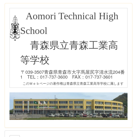
Aomori Technical High
School
青森県立青森工業高
等学校
〒039-3507青森県青森市大字馬屋尻字清水流204番
1 TEL：017-737-3600 FAX：017-737-3601
このＷｅｂページの著作権は青森県立青森工業高等学校に属します