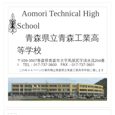
Aomori Technical High
School
青森県立青森工業高
等学校
〒039-3507青森県青森市大字馬屋尻字清水流204番
1 TEL：017-737-3600 FAX：017-737-3601
このＷｅｂページの著作権は青森県立青森工業高等学校に属します